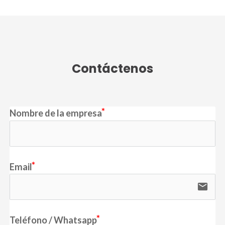
Contáctenos
Nombre de la empresa
Email
email
Teléfono / Whatsapp