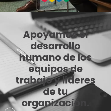
Apoyamos el
desarrollo
humano de los
equipos de
trabajo y líderes
de tu
organización.