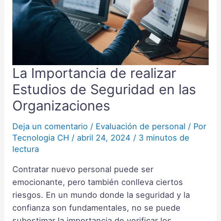
La Importancia de realizar
La
Importancia
Estudios de Seguridad en las
de
Organizaciones
realizar
Estudios
Deja un comentario
/
Evaluación de personal
/ Por
de
Tecnologia CH
/
abril 24, 2024
/
3 minutos de
Seguridad
lectura
en
Contratar nuevo personal puede ser
las
emocionante, pero también conlleva ciertos
Organizaciones
riesgos. En un mundo donde la seguridad y la
confianza son fundamentales, no se puede
subestimar la importancia de verificar los