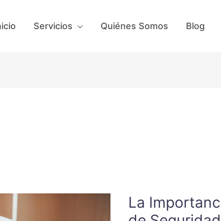
nicio
Servicios
Quiénes Somos
Blog
La Importanci
La
Importancia
de Seguridad