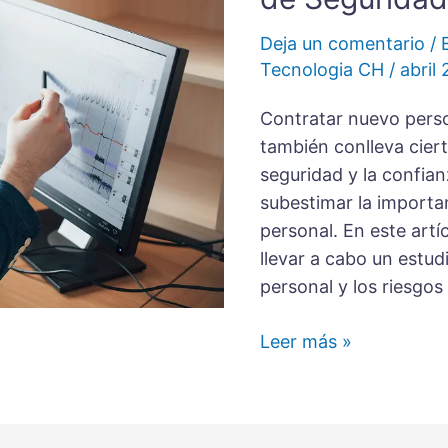
de
realizar
Deja un comentario
/
Estudios
Tecnologia CH
/
abril
de
Contratar nuevo pers
Seguridad
también conlleva cier
en
seguridad y la confia
las
subestimar la importan
Organizaciones
personal. En este artí
llevar a cabo un estud
personal y los riesgos
Leer más »