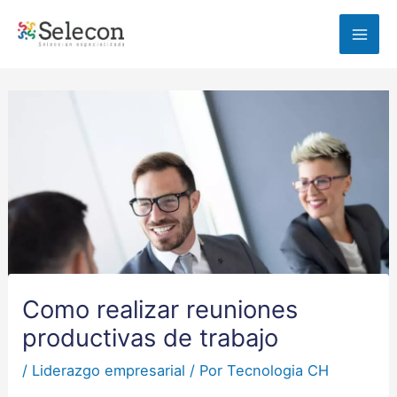
Ir
MAI
al
ME
contenido
Navegación
de
entradas
Como realizar reuniones
productivas de trabajo
/
Liderazgo empresarial
/ Por
Tecnologia CH