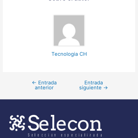
Tecnologia CH
←
Entrada
Entrada
anterior
siguiente
→