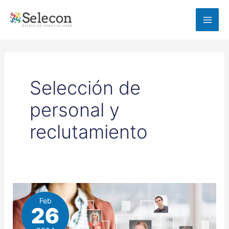
Ir
MAI
al
ME
contenido
Selección de
personal y
reclutamiento
Feb
26