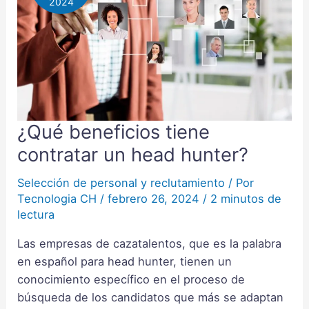
2024
¿Qué beneficios tiene
¿Qué
beneficios
contratar un head hunter?
tiene
contratar
Selección de personal y reclutamiento
/ Por
Tecnologia CH
/
febrero 26, 2024
/
2 minutos de
un
lectura
head
hunter?
Las empresas de cazatalentos, que es la palabra
en español para head hunter, tienen un
conocimiento específico en el proceso de
búsqueda de los candidatos que más se adaptan