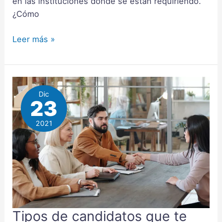
en las instituciones donde se están requiriendo.
¿Cómo
Leer más »
Dic
23
2021
Tipos de candidatos que te
Tipos