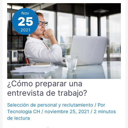
Nov
25
2021
¿Cómo preparar una
¿Cómo
preparar
entrevista de trabajo?
una
entrevista
Selección de personal y reclutamiento
/ Por
Tecnologia CH
/
noviembre 25, 2021
/
2 minutos
de
de lectura
trabajo?