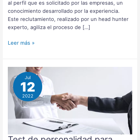
al perfil que es solicitado por las empresas, un
conocimiento desarrollado por la experiencia.
Este reclutamiento, realizado por un head hunter
experto, agiliza el proceso de […]
Leer más »
Jul
12
2022
Test de personalidad para
Test