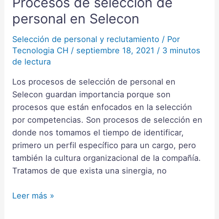
Procesos de selección de
Procesos
de
personal en Selecon
selección
de
Selección de personal y reclutamiento
/ Por
Tecnologia CH
/
septiembre 18, 2021
/
3 minutos
personal
de lectura
en
Selecon
Los procesos de selección de personal en
Selecon guardan importancia porque son
procesos que están enfocados en la selección
por competencias. Son procesos de selección en
donde nos tomamos el tiempo de identificar,
primero un perfil específico para un cargo, pero
también la cultura organizacional de la compañía.
Tratamos de que exista una sinergia, no
Leer más »