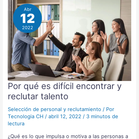
Abr
12
2022
Por qué es difícil encontrar y
Por
qué
reclutar talento
es
difícil
Selección de personal y reclutamiento
/ Por
Tecnologia CH
/
abril 12, 2022
/
3 minutos de
encontrar
lectura
y
reclutar
¿Qué es lo que impulsa o motiva a las personas a